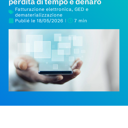
perdita di tempo e denaro
Fatturazione elettronica
,
GED e
dematerializzazione
Publié le
18/05/2026
7 min