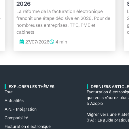
2026
La réforme de la facturation électronique
L
e
franchit une étape décisive en 2026. Pour de
nombreuses entreprises, TPE, PME et
cabinets
d
27/07/2026
4 min
EXPLORER LES THÈMES
DERNIERS ARTICL
Tout
Facturation électroniq
que vous n’aurez plus
Actualités
à Azopio
API – Intégration
Migrer vers une Plat
Comptabilité
(PA) : Le guide pratiq
Facturation électronique