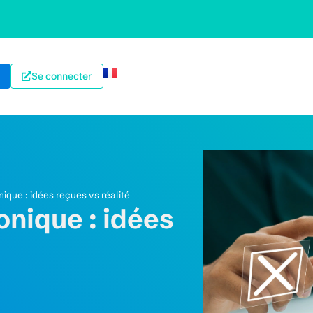
Se connecter
ique : idées reçues vs réalité
onique : idées