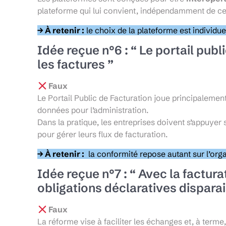
plateforme qui lui convient, indépendamment de cel
→ À retenir :
le choix de la plateforme est individue
Idée reçue n°6 : “ Le portail publi
les factures ”
Faux
Le Portail Public de Facturation joue principalement
données pour l’administration.
Dans la pratique, les entreprises doivent s’appuyer 
pour gérer leurs flux de facturation.
→ À retenir :
la conformité repose autant sur l’orga
Idée reçue n°7 : “ Avec la factura
obligations déclaratives dispara
Faux
La réforme vise à faciliter les échanges et, à term