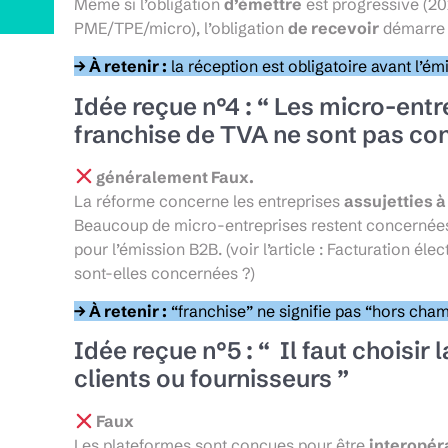
Même si l’obligation
d’émettre
est progressive (20
PME/TPE/micro), l’obligation
de recevoir
démarr
→ À retenir :
la réception est obligatoire avant l’ém
Idée reçue n°4 : “ Les micro-ent
franchise de TVA ne sont pas co
généralement Faux.
La réforme concerne les entreprises
assujetties à
Beaucoup de micro-entreprises restent concernées,
pour l’émission B2B. (voir l’article : Facturation él
sont-elles concernées ?)
→ À retenir :
“franchise” ne signifie pas “hors cham
Idée reçue n°5 : “ Il faut choisi
clients ou fournisseurs ”
Faux
Les plateformes sont conçues pour être
interopér