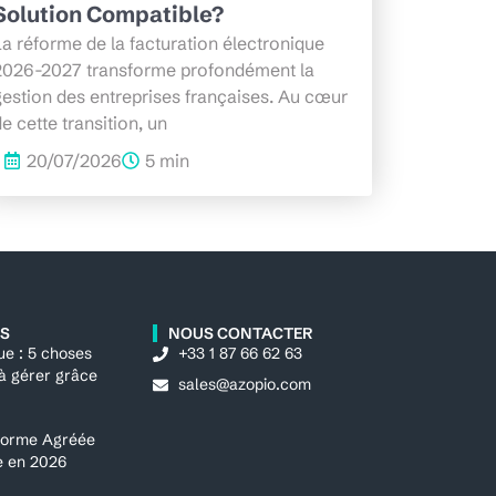
Solution Compatible?
a réforme de la facturation électronique
2026-2027 transforme profondément la
gestion des entreprises françaises. Au cœur
e cette transition, un
20/07/2026
5 min
ES
NOUS CONTACTER
ue : 5 choses
+33 1 87 66 62 63
 à gérer grâce
sales@azopio.com
eforme Agréée
ue en 2026