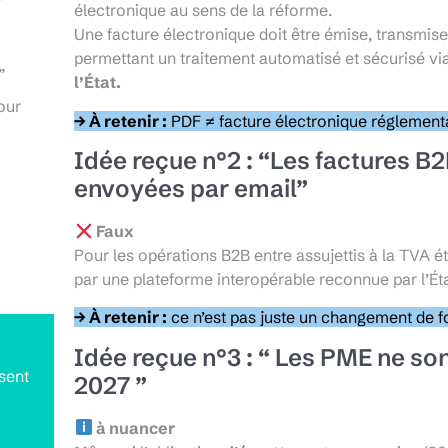
électronique au sens de la réforme.
Une facture électronique doit être émise, transmis
permettant un traitement automatisé et sécurisé vi
”
l’État.
pour
→ À retenir :
PDF ≠ facture électronique réglementa
Idée reçue n°2 : “Les factures B2
envoyées par email”
Faux
Pour les opérations B2B entre assujettis à la TVA ét
par une plateforme interopérable reconnue par l’Éta
→ À retenir :
ce n’est pas juste un changement de f
Idée reçue n°3 : “ Les PME ne so
isent
2027 ”
à nuancer