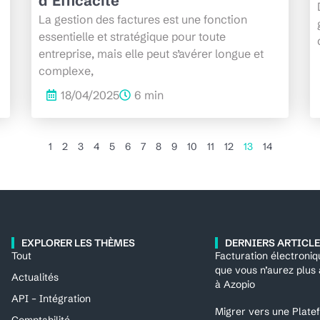
d’Efficacité
La gestion des factures est une fonction
essentielle et stratégique pour toute
entreprise, mais elle peut s’avérer longue et
complexe,
18/04/2025
6 min
1
2
3
4
5
6
7
8
9
10
11
12
13
14
EXPLORER LES THÈMES
DERNIERS ARTICL
Tout
Facturation électroniq
que vous n’aurez plus
Actualités
à Azopio
API – Intégration
Migrer vers une Plat