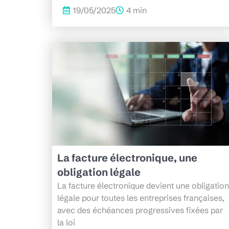
19/05/2025
4 min
La facture électronique, une
obligation légale
La facture électronique devient une obligation
légale pour toutes les entreprises françaises,
avec des échéances progressives fixées par
la loi