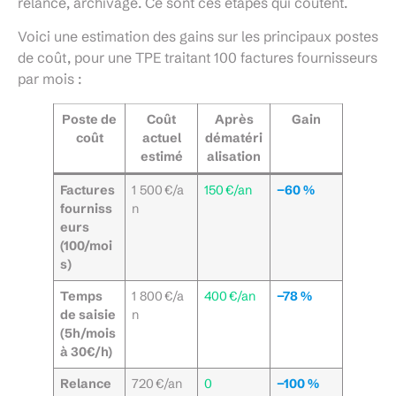
relance, archivage. Ce sont ces étapes qui coûtent.
Voici une estimation des gains sur les principaux postes
de coût, pour une TPE traitant 100 factures fournisseurs
par mois :
Poste de
Coût
Après
Gain
coût
actuel
dématéri
estimé
alisation
Factures
1 500 €/a
150 €/an
−60 %
fourniss
n
eurs
(100/moi
s)
Temps
1 800 €/a
400 €/an
−78 %
de saisie
n
(5h/mois
à 30€/h)
Relance
720 €/an
0
−100 %