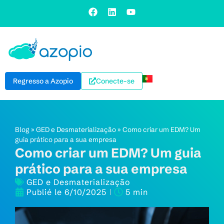
Regresso a Azopio
Conecte-se
Blog
»
GED e Desmaterialização
»
Como criar um EDM? Um
guia prático para a sua empresa
Como criar um EDM? Um guia
prático para a sua empresa
GED e Desmaterialização
Publié le
6/10/2025
5 min