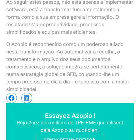
Ao seguir estes passos, não está apenas a implementar
software, está a transformar fundamentalmente a
forma como a sua empresa gere a informação. O
resultado? Maior produtividade, processos
simplificados e equipas mais eficientes.
O Azopio é reconhecido como um poderoso aliado
nesta transformação. Ao automatizar a recolha, o
tratamento e o arquivo dos seus documentos
contabilísticos, a solução integra-se perfeitamente
numa estratégia global de GED, poupando-lhe um
tempo precioso no dia a dia – e tudo isto com a maior
simplicidade!
Essayez Azopio !
Rejoignez des milliers de TPE-PME qui utilisent
déja Azopio au quotidien !