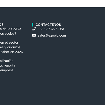
OS
CONTÁCTENOS
ca de la GAEC:
+33 1 87 66 62 63
ios socios?
sales@azopio.com
en el sector
as y circuitos
e saber en 2026
talización
os reporta
oempresa