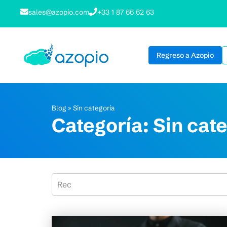
sales@azopio.com
+33 1 87 66 62 63
Regreso a Azopio
Blog
»
Sin categoría
Categoría: Sin cat