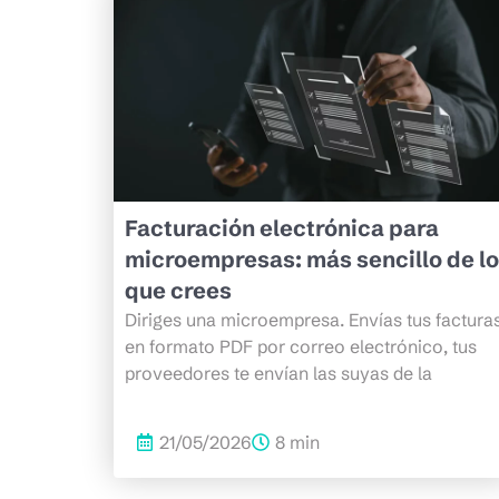
Facturación electrónica para
microempresas: más sencillo de lo
que crees
Diriges una microempresa. Envías tus factura
en formato PDF por correo electrónico, tus
proveedores te envían las suyas de la
21/05/2026
8 min