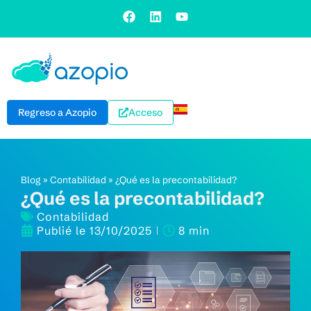
Regreso a Azopio
Acceso
Blog
»
Contabilidad
»
¿Qué es la precontabilidad?
¿Qué es la precontabilidad?
Contabilidad
Publié le
13/10/2025
8 min