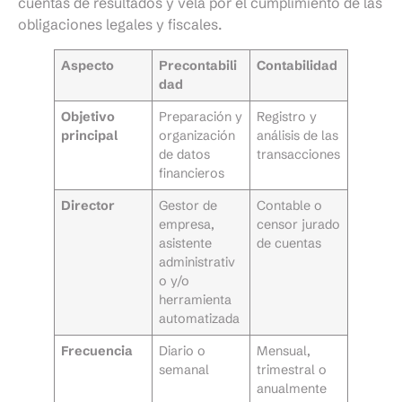
cuentas de resultados y vela por el cumplimiento de las
obligaciones legales y fiscales.
Aspecto
Precontabili
Contabilidad
dad
Objetivo
Preparación y
Registro y
principal
organización
análisis de las
de datos
transacciones
financieros
Director
Gestor de
Contable o
empresa,
censor jurado
asistente
de cuentas
administrativ
o y/o
herramienta
automatizada
Frecuencia
Diario o
Mensual,
semanal
trimestral o
anualmente