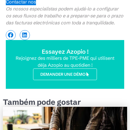
Contactar nos
Os nossos especialistas podem ajudá-lo a configurar
os seus fluxos de trabalho e a preparar-se para o prazo
das facturas electrónicas com toda a tranquilidade.
Essayez Azopio !
Rejoignez des milliers de TPE-PME qui utilisent
déja Azopio au quotidien !
DEMANDER UNE DÉMO
Também pode gostar