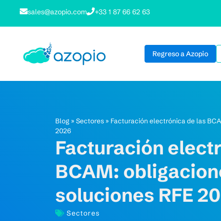
sales@azopio.com
+33 1 87 66 62 63
Regreso a Azopio
Blog
»
Sectores
»
Facturación electrónica de las BCA
2026
Facturación electr
BCAM: obligacione
soluciones RFE 2
Sectores