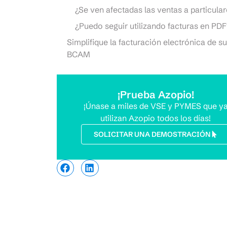
¿Se ven afectadas las ventas a particula
¿Puedo seguir utilizando facturas en PDF
Simplifique la facturación electrónica de s
BCAM
¡Prueba Azopio!
¡Únase a miles de VSE y PYMES que y
utilizan Azopio todos los días!
SOLICITAR UNA DEMOSTRACIÓN