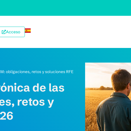
Acceso
M: obligaciones, retos y soluciones RFE
ónica de las
s, retos y
026