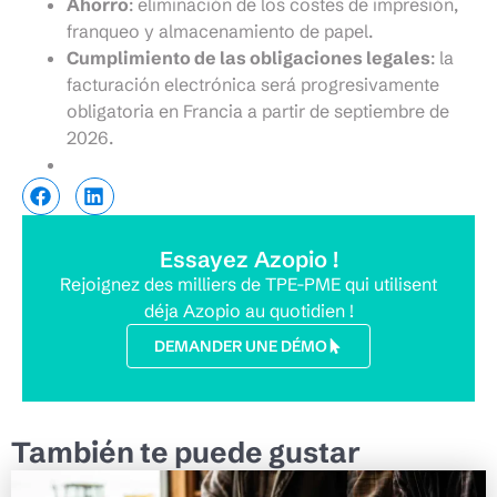
Ahorro
: eliminación de los costes de impresión,
franqueo y almacenamiento de papel.
Cumplimiento de las obligaciones legales
: la
facturación electrónica será progresivamente
obligatoria en Francia a partir de septiembre de
2026.
Essayez Azopio !
Rejoignez des milliers de TPE-PME qui utilisent
déja Azopio au quotidien !
DEMANDER UNE DÉMO
También te puede gustar