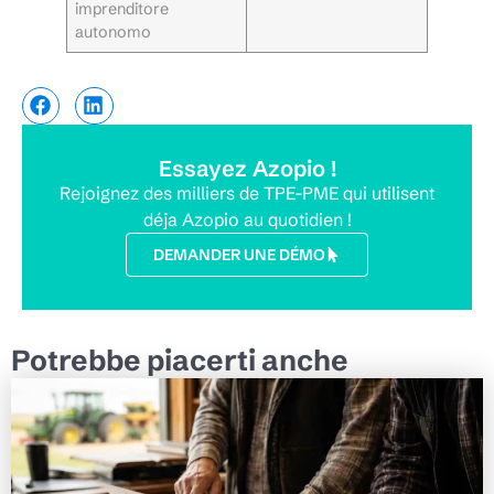
imprenditore
autonomo
Essayez Azopio !
Rejoignez des milliers de TPE-PME qui utilisent
déja Azopio au quotidien !
DEMANDER UNE DÉMO
Potrebbe piacerti anche