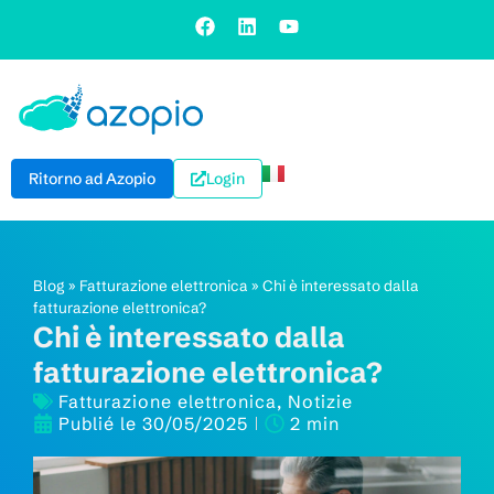
Ritorno ad Azopio
Login
Blog
»
Fatturazione elettronica
»
Chi è interessato dalla
fatturazione elettronica?
Chi è interessato dalla
fatturazione elettronica?
Fatturazione elettronica
,
Notizie
Publié le
30/05/2025
2 min