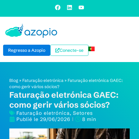
Regresso a Azopio
Conecte-se
Blog
»
Faturação eletrónica
»
Faturação eletrónica GAEC:
como gerir vários sócios?
Faturação eletrónica GAEC:
como gerir vários sócios?
Faturação eletrónica
,
Setores
Publié le
29/06/2026
8 min