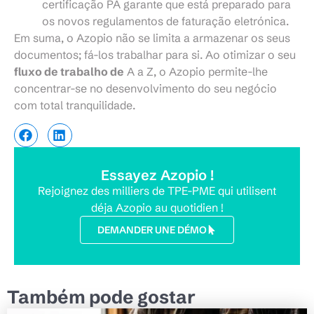
certificação PA garante que está preparado para
os novos regulamentos de faturação eletrónica.
Em suma, o Azopio não se limita a armazenar os seus
documentos; fá-los trabalhar para si. Ao otimizar o seu
fluxo de trabalho de
A a Z, o Azopio permite-lhe
concentrar-se no desenvolvimento do seu negócio
com total tranquilidade.
Essayez Azopio !
Rejoignez des milliers de TPE-PME qui utilisent
déja Azopio au quotidien !
DEMANDER UNE DÉMO
Também pode gostar