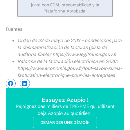
junto con EDM, precontabilidad y la
Plataforma Aprobada.
Fuentes
Orden de 23 de mayo de 2013 – condiciones para
la desmaterialización de facturas (pista de
auditoría fiable): https://www.legifrance.gouv.fr
Reforma de la facturación electrónica en 2026:
https://www.economie.gouv.fr/tout-savoir-sur-la-
facturation-electronique-pour-les-entreprises
Essayez Azopio !
Rejoignez des milliers de TPE-PME qui utilisent
déja Azopio au quotidien !
DEMANDER UNE DÉMO